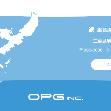
集合
三重城港
〒900-0036
く