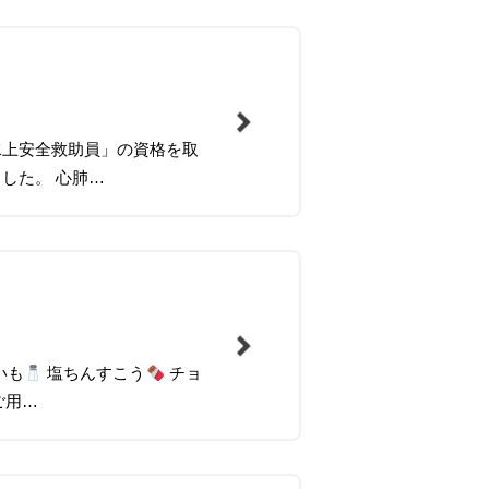
水上安全救助員」の資格を取
した。 心肺…
いも
塩ちんすこう
チョ
ご用…