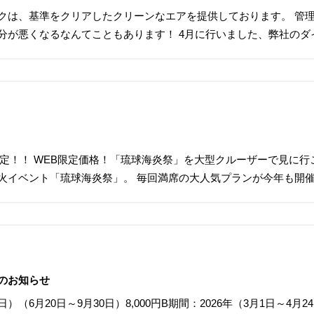
クは、基準をクリアしたクリーンなエアを提供しております。 管
分が悪くなるなんてこともあります！ 4月に行いました、弊社のダ
催決定！！ WEB限定価格！「琉球海炎祭」を大型クルーザーで見に行
火イベント「琉球海炎祭」。 毎回満席の大人気プランが今年も開
のお知らせ
0日）（6月20日～9月30日）8,000円B期間：2026年（3月1日～4月2