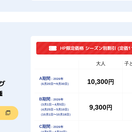
HP限定価格 シーズン別割引
(定価1
大人
子
A期間
：2026年
10,300
円
グ
（6月20日〜9月30日）
種
B期間
：2026年
（3月1日～4月5日）
9,300
円
（4月25日～5月10日）
（10月1日〜10月18日）
C期間
：2026年
（4月6日～4月24日）