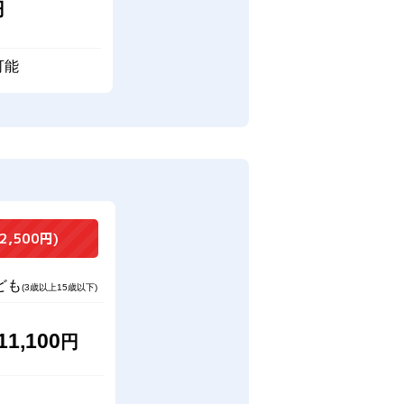
円
可能
2,500円)
ども
(3歳以上15歳以下)
11,100
円