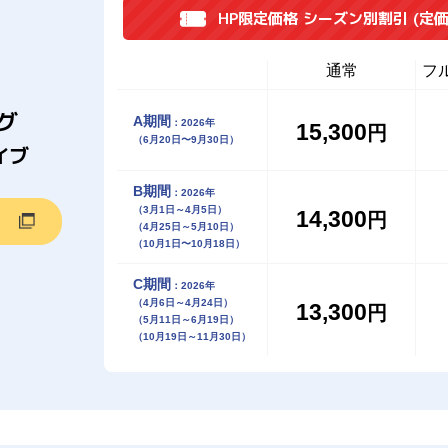
HP限定価格 シーズン別割引
(定価
通常
フ
グ
A期間
：2026年
15,300
円
（6月20日〜9月30日）
イブ
B期間
：2026年
（3月1日～4月5日）
14,300
円
（4月25日～5月10日）
（10月1日〜10月18日）
C期間
：2026年
（4月6日～4月24日）
13,300
円
（5月11日～6月19日）
（10月19日～11月30日）