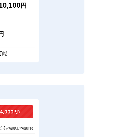
10,100
円
円
可能
4,000円)
ども
(3歳以上15歳以下)