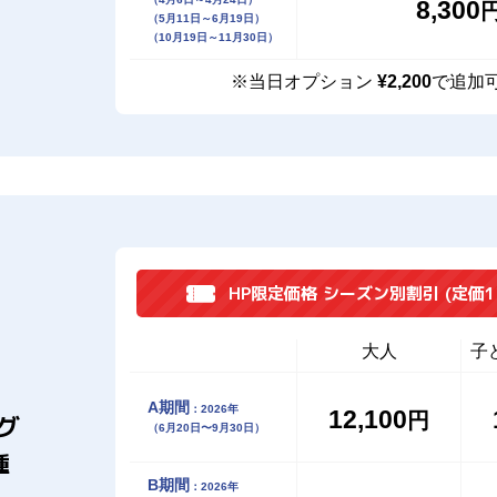
8,300
（5月11日～6月19日）
（10月19日～11月30日）
※当日オプション
¥2,200
で追加
HP限定価格 シーズン別割引
(定価1
大人
子
A期間
：2026年
12,100
円
グ
（6月20日〜9月30日）
種
B期間
：2026年