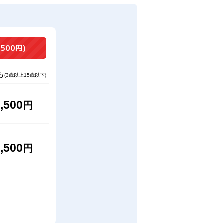
,500円)
も
(3歳以上15歳以下)
,500
円
,500
円