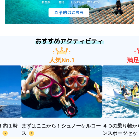
インフォメーション
ショップ
おすすめアクティビティ
人気No.1
満足
！約１時
まずはここから！シュノーケルコー
４つの乗り物か
ス
ンスポーツセッ