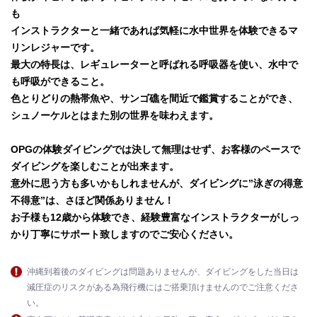
も
インストラクターと一緒であれば気軽に水中世界を体験できるマ
リンレジャーです。
インフォメーション
ショップ
最大の特長は、レギュレーターと呼ばれる呼吸器を使い、水中で
も呼吸ができること。
色とりどりの熱帯魚や、サンゴ礁を間近で鑑賞することができ、
シュノーケルとはまた別の世界を味わえます。
OPGの体験ダイビングでは決して無理はせず、お客様のペースで
ダイビングを楽しむことが出来ます。
意外に思う方も多いかもしれませんが、ダイビングに”泳ぎの得意
不得意”は、さほど関係ありません！
お子様も12歳から体験でき、経験豊富なインストラクターがしっ
かり丁寧にサポート致しますのでご安心ください。
沖縄到着後のダイビングは問題ありませんが、ダイビングをした当日は
減圧症のリスクがある為飛行機にはご搭乗頂けませんのでご注意くださ
い。