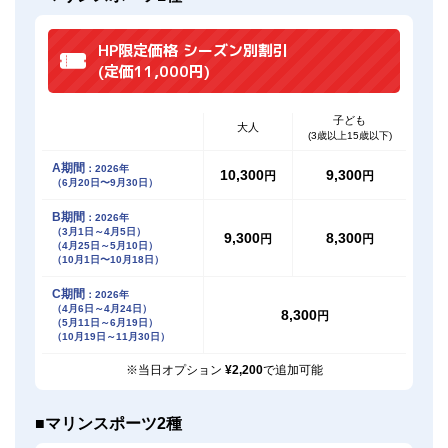
HP限定価格 シーズン別割引
(定価11,000円)
インフォメーション
ショップ
子ども
大人
(3歳以上15歳以下)
A期間
：2026年
10,300
9,300
円
円
（6月20日〜9月30日）
B期間
：2026年
（3月1日～4月5日）
9,300
8,300
円
円
（4月25日～5月10日）
（10月1日〜10月18日）
C期間
：2026年
（4月6日～4月24日）
8,300
円
（5月11日～6月19日）
（10月19日～11月30日）
※当日オプション
¥2,200
で追加可能
■マリンスポーツ2種