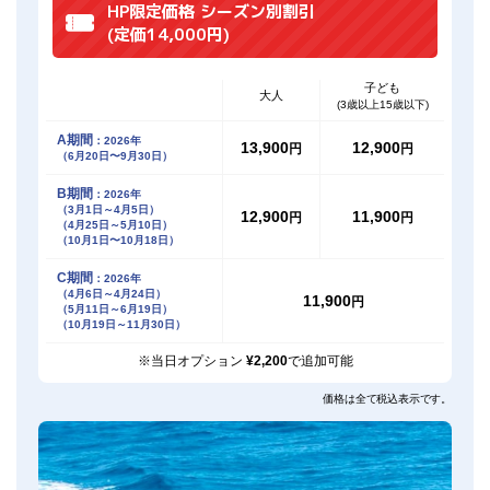
HP限定価格 シーズン別割引
(定価14,000円)
子ども
大人
(3歳以上15歳以下)
A期間
：2026年
13,900
12,900
円
円
（6月20日〜9月30日）
B期間
：2026年
（3月1日～4月5日）
12,900
11,900
円
円
（4月25日～5月10日）
（10月1日〜10月18日）
C期間
：2026年
（4月6日～4月24日）
11,900
円
（5月11日～6月19日）
（10月19日～11月30日）
※当日オプション
¥2,200
で追加可能
価格は全て税込表示です。