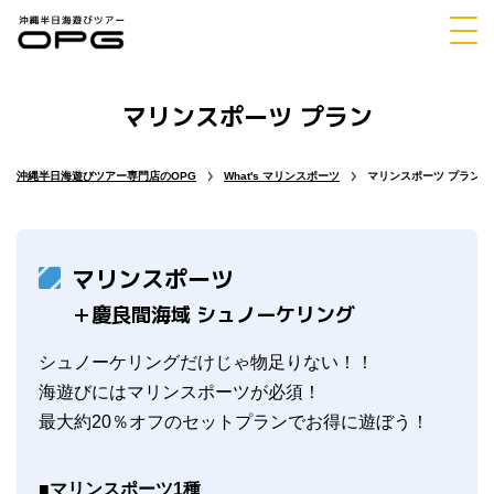
マリンスポーツ プラン
体験
シュノーケリング
ダイビング
沖縄半日海遊びツアー専門店のOPG
What's マリンスポーツ
マリンスポーツ プラン
マリンスポーツ
マリンスポーツ
パラセーリング
＋慶良間海域 シュノーケリング
シュノーケリングだけじゃ物足りない！！
海遊びにはマリンスポーツが必須！
最大約20％オフのセットプランでお得に遊ぼう！
チャーター
ホエールウォッチング
■マリンスポーツ1種