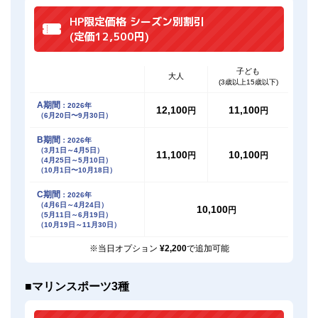
HP限定価格 シーズン別割引
(定価12,500円)
子ども
大人
(3歳以上15歳以下)
A期間
：2026年
12,100
11,100
円
円
（6月20日〜9月30日）
B期間
：2026年
（3月1日～4月5日）
11,100
10,100
円
円
（4月25日～5月10日）
（10月1日〜10月18日）
C期間
：2026年
（4月6日～4月24日）
10,100
円
（5月11日～6月19日）
（10月19日～11月30日）
※当日オプション
¥2,200
で追加可能
■マリンスポーツ3種