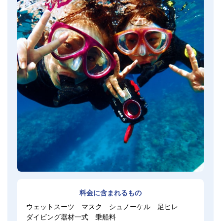
料金に含まれるもの
ウェットスーツ
マスク
シュノーケル
足ヒレ
ダイビング器材一式
乗船料