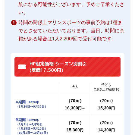
航になる可能性がございます。予めご了承くださ
い。
時間の関係上マリンスポーツの事前予約は1種ま
でとさせていただいております。当日、時間に余
裕がある場合は1人2,200/回で受付可能です。
HP限定価格 シーズン別割引
(定価17,500円)
子ども
大人
(6歳以上15歳以下)
（70ｍ）
（70ｍ）
A期間
：2026年
（6月20日〜9月30日）
16,300
15,300
円～
円
B期間
：2026年
（70ｍ）
（70ｍ）
（3月1日～4月5日）
（4月25日～5月10日）
15,300
14,300
円
円
（10月1日〜10月18日）