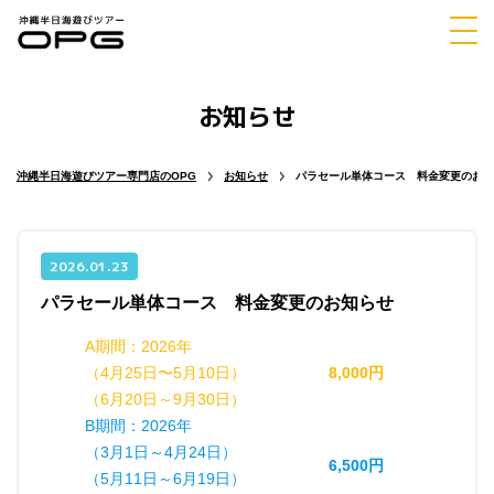
お知らせ
体験
シュノーケリング
ダイビング
沖縄半日海遊びツアー専門店のOPG
お知らせ
パラセール単体コース 料金変更のお知
2026.01.23
パラセール単体コース 料金変更のお知らせ
マリンスポーツ
パラセーリング
A期間：2026年
（4月25日〜5月10日）
8,000円
（6月20日～9月30日）
B期間：2026年
チャーター
ホエールウォッチング
（3月1日～4月24日）
6,500円
（5月11日～6月19日）