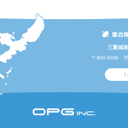
集合
三重城港
〒900-0036
く