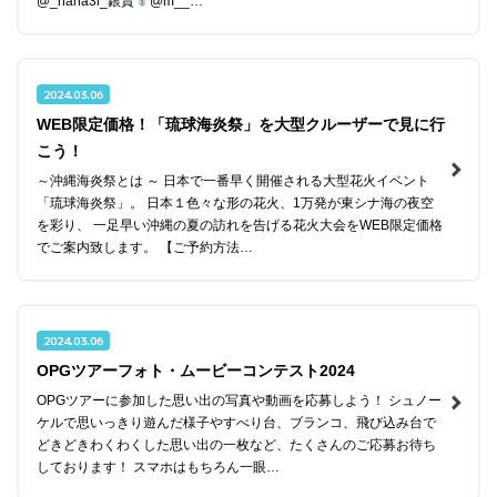
@_nana3i_銀賞
@m__…
2024.03.06
WEB限定価格！「琉球海炎祭」を大型クルーザーで見に行
こう！
～沖縄海炎祭とは ～ 日本で一番早く開催される大型花火イベント
「琉球海炎祭」。 日本１色々な形の花火、1万発が東シナ海の夜空
を彩り、 一足早い沖縄の夏の訪れを告げる花火大会をWEB限定価格
でご案内致します。 【ご予約方法…
2024.03.06
OPGツアーフォト・ムービーコンテスト2024
OPGツアーに参加した思い出の写真や動画を応募しよう！ シュノー
ケルで思いっきり遊んだ様子やすべり台、ブランコ、飛び込み台で
どきどきわくわくした思い出の一枚など、たくさんのご応募お待ち
しております！ スマホはもちろん一眼…