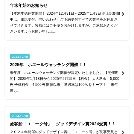
年末年始のお知らせ
【年末年始休業期間】 2024年12月31日～2025年1月3日 ※上記期間
中は、電話受付、問い合わせ、ご予約受付すべての業務をお休みさ
インフォメーション
ショップ
せて頂きます。皆様にはご不便をおかけしますが、ご承知おきくだ
さいますようお願い申し上…
2024.12.18
2025年 ホエールウォッチング開催！！
来年度 ホエールウォッチング開催が決定いたしました。 【開催期
間】 2025年1月18日から2025年2月15日 【料金】 大人料金 5,000
円 子供料金 4,500円 開催以来 遭遇率は100％をキープ！！ 来年
度も…
2024.10.18
旅客船「ユニーク号」 グッドデザイン賞2024受賞！！
２０２４年開催のグッドデザイン賞に「ユニーク号」が見事受賞と