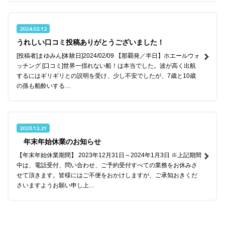
2024.02.12
うれしい口コミ投稿ありがとうございました！
[投稿者]まゆみん[体験日]2024/02/09 【那覇発／半日】ホエールウォ
ッチング [口コミ]世界一揺れない船！は本当でした。波が高く出航
するにはギリギリとの説明を受け、少し不安でしたが、7歳と10歳
の孫も船酔いする…
2023.12.21
年末年始休業のお知らせ
【年末年始休業期間】 2023年12月31日～2024年1月3日 ※上記期間
中は、電話受付、問い合わせ、ご予約受付すべての業務をお休みさ
せて頂きます。皆様にはご不便をおかけしますが、ご承知おきくだ
さいますようお願い申し上…