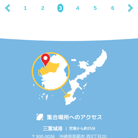
1
2
3
4
5
6
集合場所へのアクセス
三重城港
｜ 空港から約15分
〒900-0036 沖縄県那覇市 西3丁目20