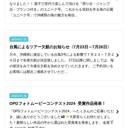
なりました！！ 親子三世代で楽しんで頂ける『滑り台・ジャンプ
台・ブランコ付き』のユニーク号。 これからも笑顔を作る海の公園
「ユニーク号」で沖縄県の海の魅力を発信…
2024.07.22
台風によるツアー欠航のお知らせ〈7月23日～7月26日〉
只今、沖縄県に接近している台風3号による影響で７月２３～７月２
６日まで全便欠航が決定致しました。 27日以降に関しましては、海
の状況をみて今後出欠航を決めさせていただきます。 ご予約頂いる
お客様には順次ご連絡させていただ…
2024.05.30
OPGフォトムービーコンテスト2024 受賞作品発表！
「OPGフォトムービーコンテスト2024」へたくさんのご応募いただ
き、誠にありがとうございました
大変長らくお待たせしまし
た！素晴らしい作品の中から選ばれた受賞者を発表します。 金賞