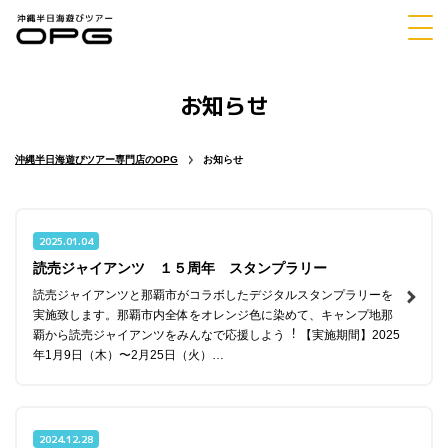
お知らせ
体験
シュノーケリング
ダイビング
沖縄半日海遊びツアー専門店のOPG
お知らせ
2025.01.04
読売ジャイアンツ １５周年 スタンプラリー
マリンスポーツ
パラセーリング
読売ジャイアンツと那覇市がコラボしたデジタルスタンプラリーを
実施致します。那覇市内全体をオレンジ⾊に染めて、キャンプ地那
覇から読売ジャイアンツをみんなで応援しよう︕ 【実施期間】2025
年1⽉9⽇（⽊）〜2⽉25⽇（⽕）…
チャーター
ホエールウォッチング
2024.12.28