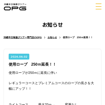
お知らせ
体験
シュノーケリング
ダイビング
沖縄半日海遊びツアー専門店のOPG
お知らせ
使用ロープ 250ｍ延長！！
2026.06.02
使用ロープ 250ｍ延長！！
マリンスポーツ
パラセーリング
使用ロープが250ｍに延長に伴い
レギュラーコースとプレミアムコースのロープの長さを大
幅にアップ！！
チャーター
ホエールウォッチング
ライトコース 最大70ｍ→ 変更なし