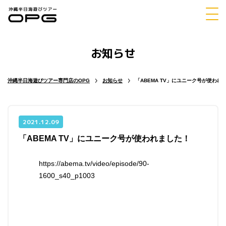
お知らせ
体験
シュノーケリング
ダイビング
沖縄半日海遊びツアー専門店のOPG
お知らせ
「ABEMA TV」にユニーク号が使われ
2021.12.09
「ABEMA TV」にユニーク号が使われました！
マリンスポーツ
パラセーリング
https://abema.tv/video/episode/90-
1600_s40_p1003
チャーター
ホエールウォッチング