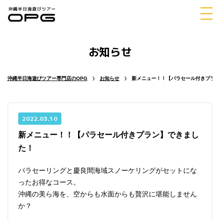
お知らせ
体験
シュノーケリング
ダイビング
沖縄半日海遊びツアー専門店のOPG
お知らせ
新メニュー！！【パラセール付きプラン
2022.03.10
新メニュー！！【パラセール付きプラン】できまし
マリンスポーツ
パラセーリング
た！
パラセーリングと慶良間海域スノーケリングがセットにな
ったお得なコース。
沖縄の美ら海を、空からも水面からも贅沢に堪能しません
チャーター
ホエールウォッチング
か？